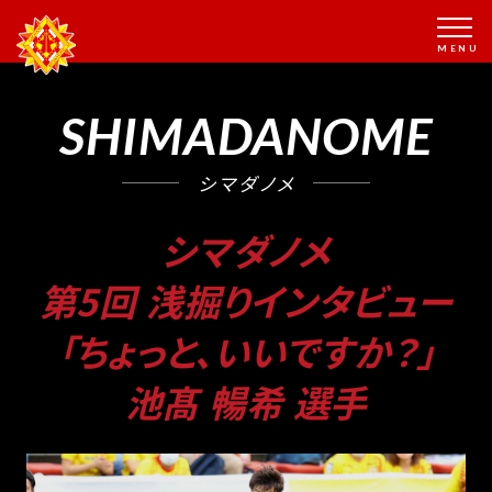
SHIMADANOME
シマダノメ
シマダノメ
第5回 浅掘りインタビュー
「ちょっと、いいですか？」
池髙 暢希 選手