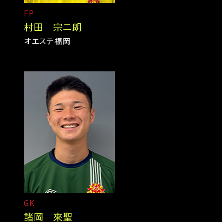
FP
村田 宗ニ朗
オエステ福岡
GK
諸岡 來聖