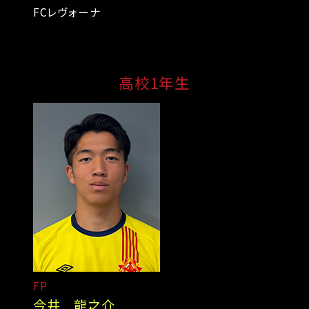
FCレヴォーナ
高校1年生
FP
今井 龍之介