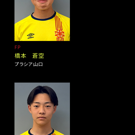
FP
橋本 蒼空
プラシア山口