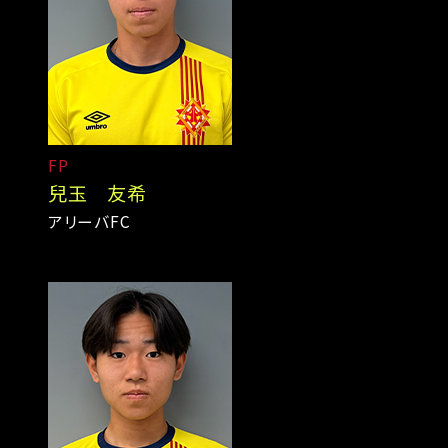
FP
兒玉 友希
アリーバFC