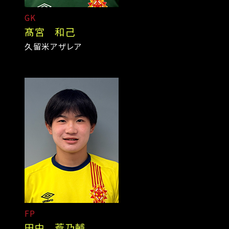
GK
髙宮 和己
久留米アザレア
FP
田中 蒼乃輔