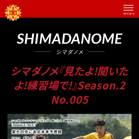
SHIMADANOME
シマダノメ
シマダノメ『見たよ!聞いた
よ!練習場で!』Season.2
No.005