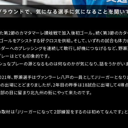
た第2節のカマタマーレ讃岐戦で加入後初ゴール。続く第3節のカ
ゴールをアシストする好クロスを供給。そして、いずれの試合も体
ルダーへのプレッシングを連続して敢行し好機につなげるなど、野
レーはとても印象的です。
シュなプレーの源となるものは何なのかが気になり、話をうかがいま
021年、野瀬選手はヴァンラーレ八戸の一員としてJリーガーとなり
合の出場にとどまりましたが、2年目の昨季は18試合に出場して4得
部の目に留まり北九州の街にやって来たのです。
取材は「Jリーガーになって２部練習をするのは初めてなんです」