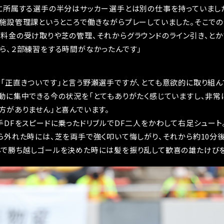
に所属する選手の半分はサッカー選手とは別の仕事を持っていまし
施設管理課というところで働きながらプレーしていました。そこで
料金の受け取りや芝の管理、それからグラウンドのライン引き、とか
ら、２部練習をする時間がなかったんです」
「正直きついです」と言う野瀬選手ですが、とても意欲的に取り組ん
動に集中できる今の状況を「とてもありがたく感じていますし、非常
方がありません」と喜んでいます。
手DFをスピードに乗ったドリブルでDF二人をかわして右足シュート
ら外れた時には、芝を両手で強く叩いて悔しがり、それから約10分
んで勝ち越しゴールを決めた時には髪を振り乱して歓喜の雄たけびを