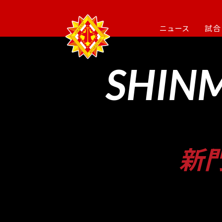
ニュース
試合
SHINM
新