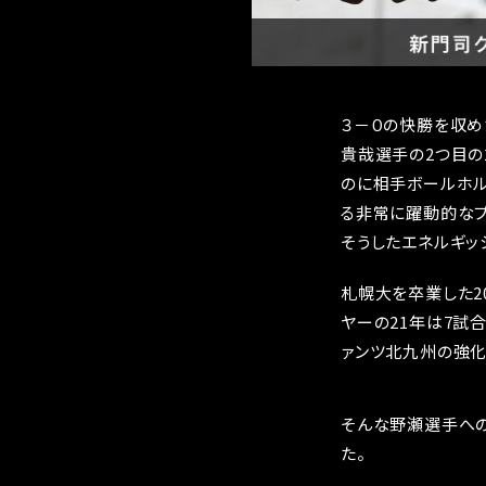
３－０の快勝を収め
貴哉選手の2つ目の
のに相手ボールホ
る非常に躍動的なプ
そうしたエネルギッ
札幌大を卒業した2
ヤーの21年は7試
ァンツ北九州の強化
そんな野瀬選手への
た。