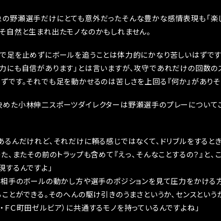
象の野瀬選手だけにとても意外だったそんな豊かな感情表現も「楽
そ自然と生まれ出たモノなのかもしれません。
で足を止めずにボールを追うことは体力的にかなり苦しいはずです
力にも自信があります」とは言いますが、攻守であれだけの回数の
ずです。それでも足を動かせるのは苦しさを上回る『何か』がありそ
決めた小林伸二スポーツダイレクターは野瀬選手のプレーについて
あるんだけれど、それだけに頼る感じではなくて、ドリブルをすると
かた、またその前のトラップも含めて『えっ、そんなことするの？』と、
現するんですよ」
、相手のボールの動かし方や選手のポジションを見て圧力をかける方
ることができる。そのへんの駆け引きのうまさというか、センスという
・ＦＣ町田ゼルビア）に共通するモノを持っているんですよね」