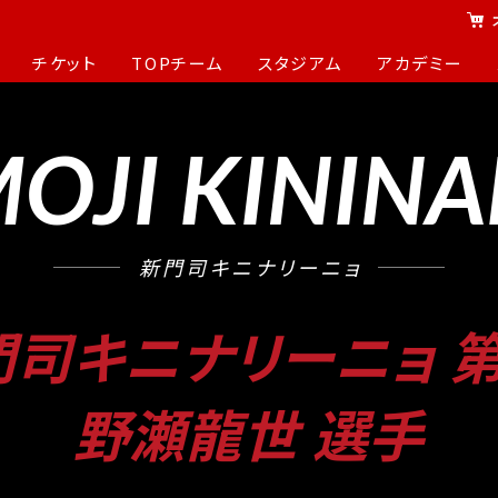
チケット
TOPチーム
スタジアム
アカデミー
OJI KININ
新門司キニナリーニョ
門司キニナリーニョ 第
野瀬龍世 選手