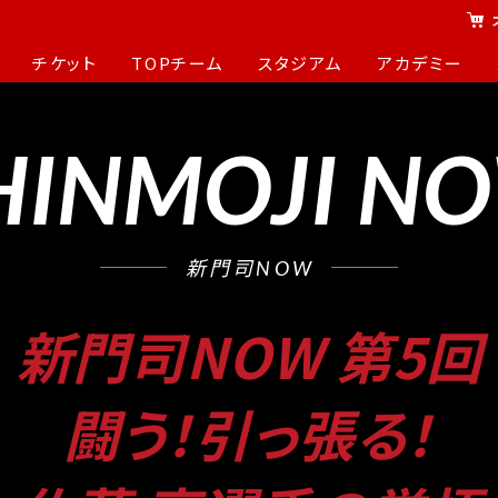
チケット
TOPチーム
スタジアム
アカデミー
HINMOJI N
新門司NOW
新門司NOW 第5回
闘う！引っ張る！