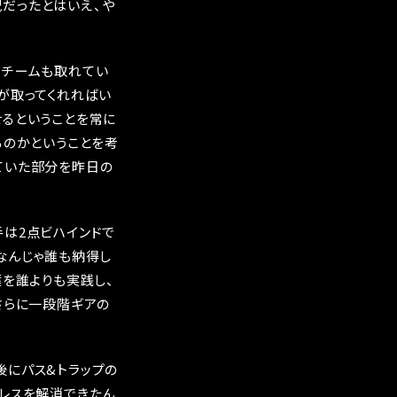
だったとはいえ、や
らチームも取れてい
が取ってくれればい
せるということを常に
るのかということを考
ていた部分を昨日の
は2点ビハインドで
なんじゃ誰も納得し
葉を誰よりも実践し、
さらに一段階ギアの
後にパス&トラップの
レスを解消できたん