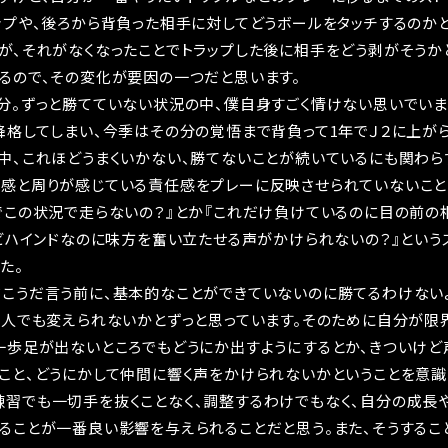
ップや、後ろから背負った相手に対してどうボールをタッチするのか
が、それがなくなったことでトラップした後に相手をどう剥がそうか
るので、その変化が要因の一つだと思います。
分。ずっと勝てていない状況の中、僕自身すごく情けない思いでいま
降格してしまい、今季はその分の覚悟まで背負って1年でＪ２に上が
中、これほどうまくいかない、勝てないことが続いているにも関わら
感と周りが感じている責任感をプレーに反映させられていないこと
でこの状況で走らないの？』とか『これだけ負けているのに目の前
『ビハインドなのに味方を奮い立たせる声がかけられないの？』という
た。
こうだ言う前に、基本的なことができていないのに勝てるわけない
1人でも変えられないかとずっと思っています。そのために自分が限
一歩足が出ないところでもどうにか出すようにするとか、きついけ
こと、どうにかして仲間に響く声をかけられないかということを意識
習でも一切手を抜くことなく、調整するわけでもなく、自分の成長
ることが一番良い影響を与えられることだと思う。また、そうするこ