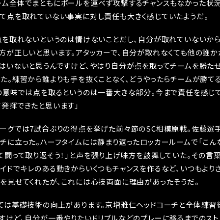
ム全体でまともにボールを運べず攻撃するチャンスもなかった状況
て点を取れていない事実に対し責任も大きく感じていたようだ。
点を取れないというのは情けないことだし、自分が取れていないか
方が正しいと思います。アタッカーで、自分が取れなくても他の誰か
はいないと思うんですけど、やはり自分が点を取ってチームを勝た
た。練習から誰よりも手を抜くことなく、どうやったらチームが勝て
の意味では点を取るというのは一番大きな部分。今まで責任を感じ
発揮できたと思います」
ーグでは7試合ぶりの得点を挙げた前々節のSC相模原戦。佐藤選手
チに立った。ハーフタイムには静まり返ったロッカールームで「こん
て闘って取り返そう！」と声を張り上げ味方を鼓舞していた。その言
イドでキレのある動きからいくつもチャンスを作るなど、いつもより
を見せてくれたが、これには心技両面に理由があったそうだ。
ては基礎技術の向上があります。京増雅仁ヘッドコーチと全体練習
すけど、自分が一番やりたいドリブルなどのプレーに移るまでのスト