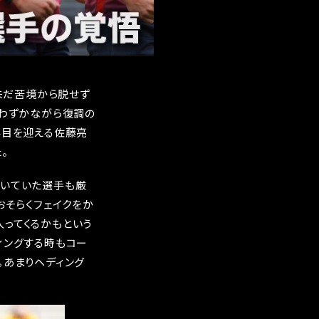
と未だ苦境から脱せず
らわずかながら復調の
年目を迎える佐藤亮
。
ついていた選手も厳
おそらくフェイクをか
ってくるかもという
ィングする時もコー
。あまりヘディング