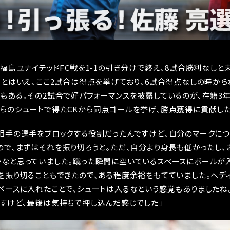
た福島ユナイテッドFC戦を1-1の引き分けで終え、8試合勝利なし
。とはいえ、ここ2試合は得点を挙げており、6試合得点なしの時か
もある。その2試合で好パフォーマンスを披露しているのが、在籍3
らのシュートで得たCKから同点ゴールを挙げ、勝点獲得に貢献した
相手の選手をブロックする役割だったんですけど、自分のマークに
ので、まずはそれを振り切ろうと。ただ、自分より身長も低かったし、
なと思っていました。蹴った瞬間に空いているスペースにボールが入
を振り切ることもできたので、ある程度余裕をもてていました。ヘデ
ペースに入れたことで、シュートは入るなという感覚もありましたね
すけど、最後は気持ちで押し込んだ感じでした」