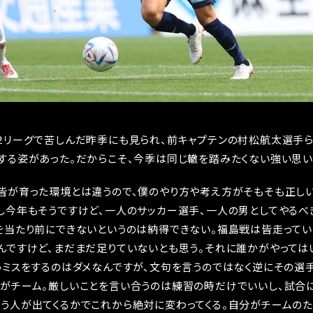
２リーグで苦しんだ昨季にも見られ、前キャプテンの村松航太選手
する姿があった。だからこそ、今季は同じ轍を踏みたくない強い思い
皆が育った環境とは違うので、僕のやり方や考え方がそもそも正し
し今年もそうですけど、一人のサッカー選手、一人の男としてやるべ
を当たり前にできないというのは納得できない。福島戦は皆走ってい
んですけど、まだまだ足りていないとも思う。それに誰かがやっては
うミスをするのはダメなんですが、文句を言うのではなく逆にその選
がチーム。厳しいことを言い合うのは練習の時だけでいいし、試合
う人が出てくるかでこれから絶対に変わってくる。自分がチームのた