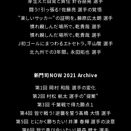
芽生えた自覚と責任 針谷岳晃 選手
闘う！引っ張る！佐藤亮 選手の覚悟
"楽しいサッカー"の証明を。藤原広太朗 選手
慣れ親しんだ場所で。乾貴哉 選手
慣れ親しんだ場所で。乾貴哉 選手
Ｊ初ゴールにまつわるエトセトラ。平山駿 選手
北九州での3年間。 永田拓也 選手
新門司NOW 2021 Archive
第1回 岡村 和哉 選手の変化
第2回 村松 航太 選手の"提案"
第3回 千葉戦で得た勝点１
第4回 皆で戦う！逆襲を誓う髙橋 大悟 選手
第5回 とにかく勝ちたい！井澤 春輝 選手の決意
第6回 皆で喜び合いたい！福森 健太 選手