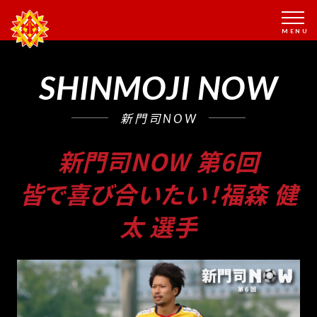
SHINMOJI NOW
新門司NOW
新門司NOW 第6回
皆で喜び合いたい！福森 健
太 選手