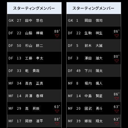
スターティングメンバー
スターティングメンバー
GK
27
田中 悠也
GK
1
岡田 慎司
88’
86’
DF
22
山脇 樺織
DF
22
生駒 稀生
DF
50
杉山 耕二
DF
5
鈴木 大誠
80’
DF
13
工藤 孝太
DF
3
澤田 雄大
DF
33
乾 貴哉
DF
49
下川 陽太
MF
34
高吉 正真
MF
8
堀内 颯人
86’
MF
14
井澤 春輝
MF
14
中島 賢星
63’
63’
MF
29
高 昇辰
MF
20
國武 勇斗
88’
63’
MF
17
岡野 凜平
MF
39
嫁阪 翔太