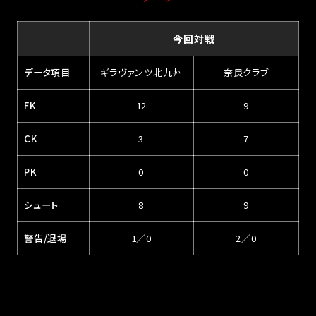
今回対戦
データ項目
ギラヴァンツ北九州
奈良クラブ
FK
12
9
CK
3
7
PK
0
0
シュート
8
9
警告/退場
1／0
2／0