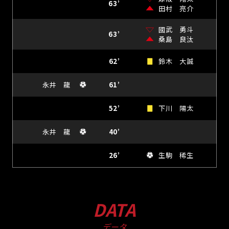
63’
田村 亮介
國武 勇斗
63’
桑島 良汰
62’
鈴木 大誠
永井 龍
61’
52’
下川 陽太
永井 龍
40’
26’
生駒 稀生
DATA
データ