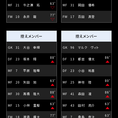
63’
MF
21
牛之濵 拓
MF
31
岡田 優希
77’
FW
10
永井 龍
FW
17
百田 真登
控えメンバー
控えメンバー
GK
31
大谷 幸輝
GK
96
マルク ヴィト
88’
86’
DF
23
坂本 翔
DF
13
都並 優太
MF
7
平原 隆暉
DF
23
小谷 祐喜
63’
80’
MF
20
矢田 旭
MF
25
神垣 陸
88’
86’
MF
30
髙橋 隆大
MF
41
森田 凜
63’
63’
MF
15
小林 里駆
MF
43
田村 亮介
77’
63’
FW
18
渡邉 颯太
MF
7
桑島 良汰