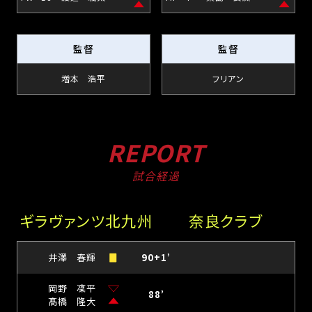
監督
監督
増本 浩平
フリアン
REPORT
試合経過
ギラヴァンツ北九州
奈良クラブ
井澤 春輝
90+1’
岡野 凜平
88’
髙橋 隆大