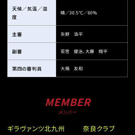
天候／気温／湿
晴／30.5℃／60%
度
主審
矢野 浩平
副審
若宮 健治、大藤 翔平
第四の審判員
大楠 友和
MEMBER
メンバー
ギラヴァンツ北九州
奈良クラブ