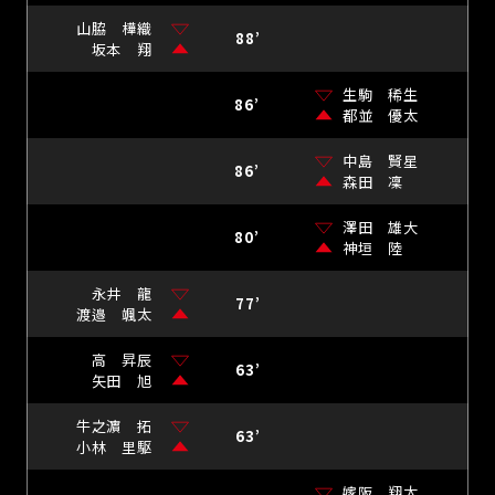
山脇 樺織
88’
坂本 翔
生駒 稀生
86’
都並 優太
中島 賢星
86’
森田 凜
澤田 雄大
80’
神垣 陸
永井 龍
77’
渡邉 颯太
高 昇辰
63’
矢田 旭
牛之濵 拓
63’
小林 里駆
嫁阪 翔太