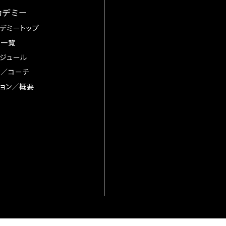
カデミー
デミートップ
手一覧
ジュール
督／コーチ
ョン／概要