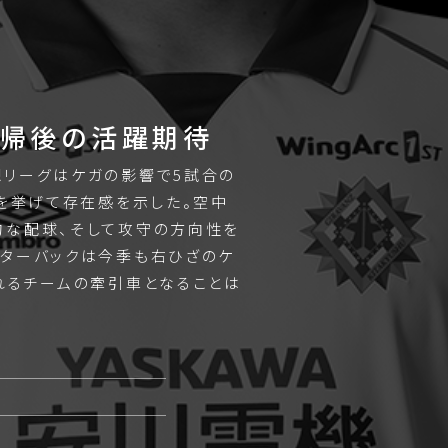
復帰後の活躍期待
リーグはケガの影響で5試合の
ルを挙げて存在感を示した。空中
的な配球、そして攻守の方向性を
ターバックは今季も右ひざのケ
れるチームの牽引車となることは