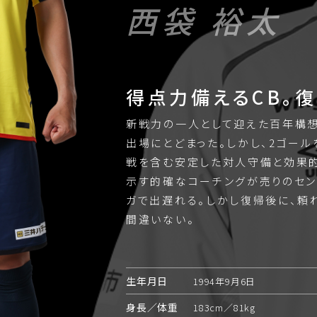
西袋 裕太
得点力備えるCB。
新戦力の一人として迎えた百年構想
出場にとどまった。しかし、2ゴー
戦を含む安定した対人守備と効果
示す的確なコーチングが売りのセン
ガで出遅れる。しかし復帰後に、頼
間違いない。
生年月日
1994年9月6日
身長／体重
183cm／81kg