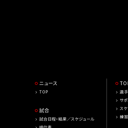
関東リ
ニュース
T
TOP
選
サポ
スケ
試合
練
試合日程・結果／スケジュール
順位表