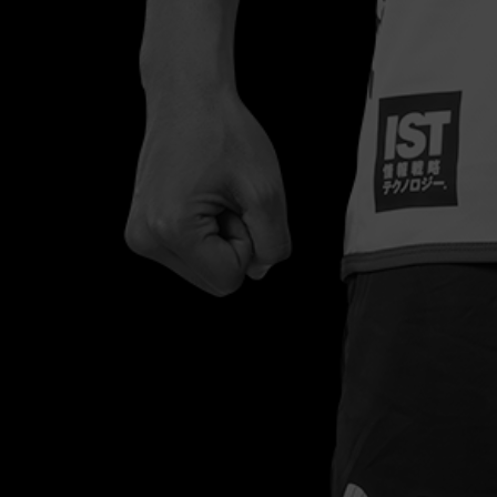
ONDS市原
関東1部
13
1
ONDS市原
関東1部
9
0
リオベッカ浦安
関東1部
21
7
リオベッカ浦安
関東1部
16
3
リオベッカ浦安
JFL
26
4
治
J3
3
0
治
J2
2
0
九州
百年
構想
4
1
ーグ合計
2
0
ーグ合計
3
0
年構想リーグ合計
4
1
FL合計
26
4