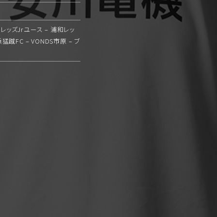
レッズJrユース – 浦和レッ
蹴FC – VONDS市原 – ブ
カップ戦
出場 ｜ 得点
-
-
-
-