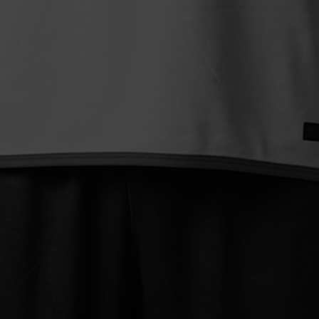
-
-
-
-
-
-
-
-
-
-
0
0
2
0
-
-
2
0
0
0
-
-
-
-