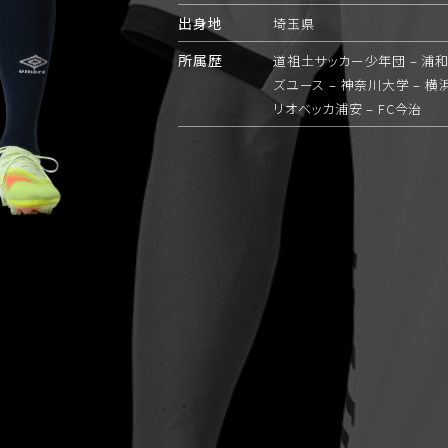
出身地
埼玉県
所属歴
道祖土サッカー少年団 – 浦和
ズユース – 神奈川大学 – 横浜猛
リオベッカ浦安 – FC今治
リーグ戦
属
リーグ
出場 ｜ 得点
浜猛蹴FC
関東1部
18
3
ONDS市原
関東1部
14
1