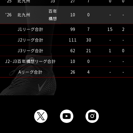
’
25
北九州
J3
27
7
0
0
百年
’
26
北九州
10
0
-
-
構想
J1リーグ合計
99
7
15
2
J2リーグ合計
111
30
-
-
J3リーグ合計
62
21
1
0
J2･J3百年構想リーグ合計
10
0
-
-
Aリーグ合計
26
4
-
-