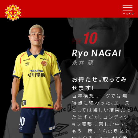
Ryo NAGAI
永井 龍
お待たせ。取ってみ
せます！
百年構想リーグでは無
得点に終わった。エース
としては悔しい結果だっ
たはずだが、コンディシ
ョン調整に苦しむ中で、
もう一度、自らの身体と
向き合うことで、鋭く柔