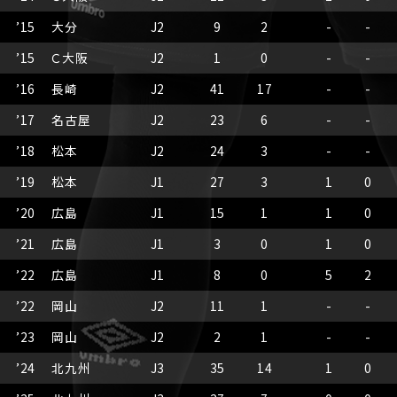
’
15
大分
J2
9
2
-
-
’
15
Ｃ大阪
J2
1
0
-
-
’
16
長崎
J2
41
17
-
-
’
17
名古屋
J2
23
6
-
-
’
18
松本
J2
24
3
-
-
’
19
松本
J1
27
3
1
0
’
20
広島
J1
15
1
1
0
’
21
広島
J1
3
0
1
0
’
22
広島
J1
8
0
5
2
’
22
岡山
J2
11
1
-
-
’
23
岡山
J2
2
1
-
-
’
24
北九州
J3
35
14
1
0