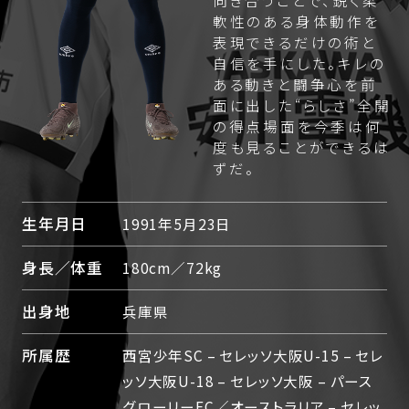
軟性のある身体動作を
表現できるだけの術と
自信を手にした。キレの
ある動きと闘争心を前
面に出した“らしさ”全開
の得点場面を今季は何
度も見ることができるは
ずだ。
生年月日
1991年5月23日
身長／体重
180cm／72kg
出身地
兵庫県
所属歴
西宮少年SC – セレッソ大阪U-15 – セレ
ッソ大阪U-18 – セレッソ大阪 – パース
グローリーFC／オーストラリア – セレッ