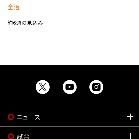
全治
約6週の見込み
ニュース
試合