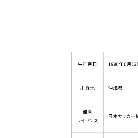
生年月日
1980年6月1
出身地
沖縄県
保有
日本サッカー協
ライセンス