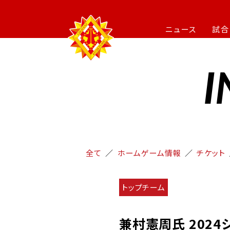
ニュース
試合
I
全て
ホームゲーム情報
チケット
トップチーム
兼村憲周氏 202