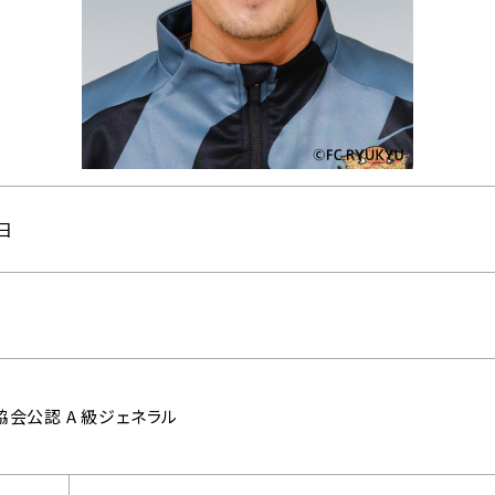
3日
会公認 A 級ジェネラル