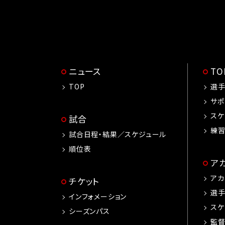
ニュース
T
TOP
選
サポ
スケ
試合
練
試合日程・結果／スケジュール
順位表
ア
アカ
チケット
選
インフォメーション
スケ
シーズンパス
監