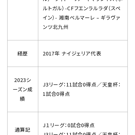
ルトガル）-CFフエンラルラダ（スペ
イン）- 湘南ベルマーレ – ギラヴァ
ンツ北九州
経歴
2017年 ナイジェリア代表
2023シ
J3リーグ：11試合0得点／天皇杯：
ーズン成
1試合0得点
績
J１リーグ：0試合0得点
通算記
J3リーグ：11試合0得点／天皇杯：