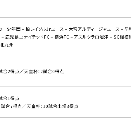
ー少年団 – 柏レイソルJrユース – 大宮アルディージャユース – 早
C – 鹿児島ユナイテッドFC – 横浜FC – アスルクラロ沼津 – SC相模
ツ北九州
2試合2得点／天皇杯：2試合0得点
8試合1得点
07試合7得点／天皇杯：10試合出場3得点