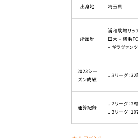
出身地
埼玉県
浦和駒場サッカ
所属歴
田大 – 横浜F
– ギラヴァン
2023シー
Ｊ３リーグ：3
ズン成績
Ｊ２リーグ：2
通算記録
Ｊ３リーグ：1