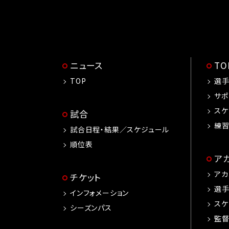
ニュース
T
TOP
選
サポ
スケ
試合
練
試合日程・結果／スケジュール
順位表
ア
アカ
チケット
選
インフォメーション
スケ
シーズンパス
監