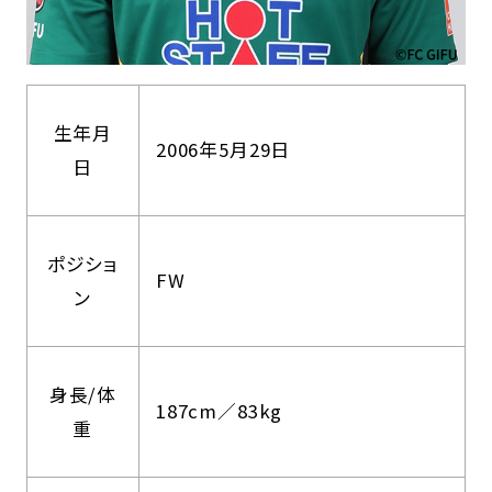
生年月
2006年5月29日
日
ポジショ
FW
ン
身長/体
187cm／83kg
重