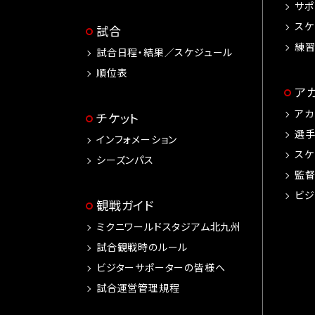
サポ
スケ
試合
練
試合日程・結果／スケジュール
順位表
ア
アカ
チケット
選
インフォメーション
スケ
シーズンパス
監
ビジ
観戦ガイド
ミクニワールドスタジアム北九州
試合観戦時のルール
ビジターサポーターの皆様へ
試合運営管理規程