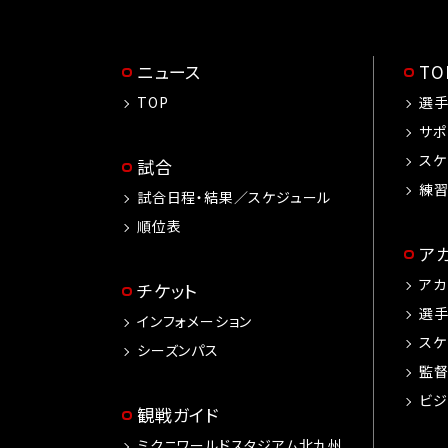
ニュース
T
TOP
選
サポ
スケ
試合
練
試合日程・結果／スケジュール
順位表
ア
アカ
チケット
選
インフォメーション
スケ
シーズンパス
監
ビジ
観戦ガイド
ミクニワールドスタジアム北九州