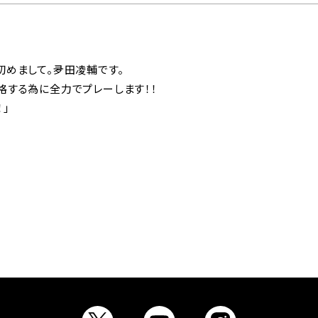
初めまして。夛田凌輔です。
格する為に全力でプレーします！！
！」