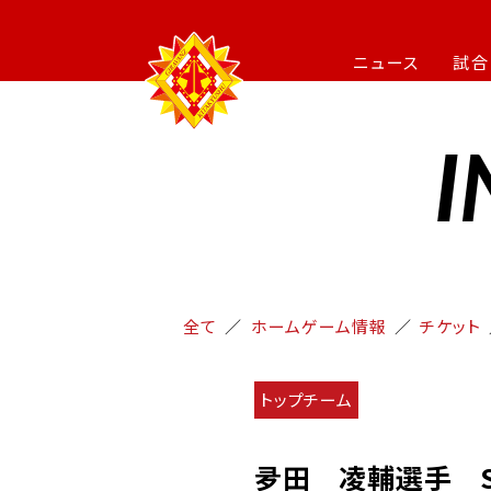
ニュース
試合
I
全て
ホームゲーム情報
チケット
トップチーム
夛田 凌輔選手 