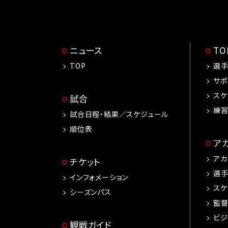
ニュース
T
TOP
選
サポ
スケ
試合
練
試合日程・結果／スケジュール
順位表
ア
アカ
チケット
選
インフォメーション
スケ
シーズンパス
監
ビジ
観戦ガイド