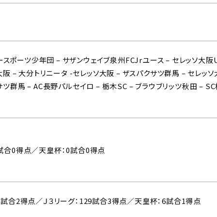
スポーツ少年団 – サザンウェイブ泉州FCJrユース – セレッソ大阪U
ソ大阪 – 大分トリニータ -セレッソ大阪 – ザスパクサツ群馬 – セレッソ
サツ群馬 – AC長野パルセイロ – 栃木SC – ブラウブリッツ秋田 – S
8試合0得点／天皇杯：0試合0得点
30試合2得点／Ｊ３リーグ：129試合3得点／天皇杯：6試合1得点