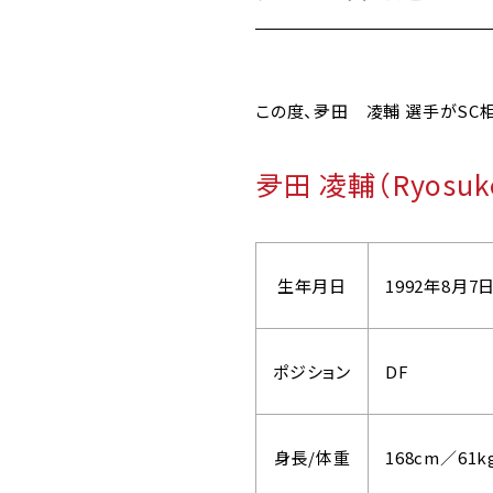
この度、夛田 凌輔 選手がSC
夛田 凌輔（Ryosuk
生年月日
1992年8月7
ポジション
DF
身長/体重
168cm／61k