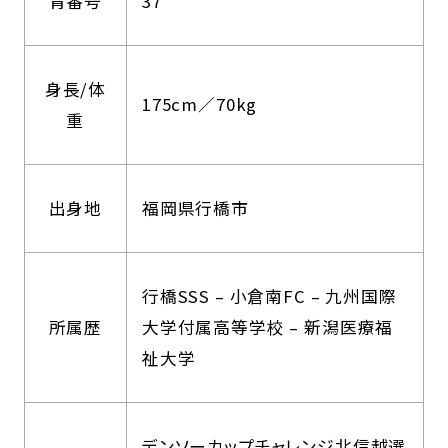
背番号
37
身長/体
175cm／70kg
重
出身地
福岡県行橋市
行橋SSS – 小倉南FC – 九州国際
所属歴
大学付属高等学校 – 新潟医療福
祉大学
デンソーカップチャレンジ北信越選