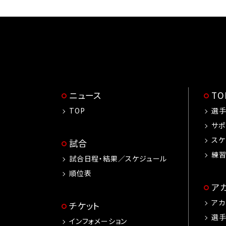
ニュース
T
TOP
選
サポ
スケ
試合
練
試合日程・結果／スケジュール
順位表
ア
アカ
チケット
選
インフォメーション