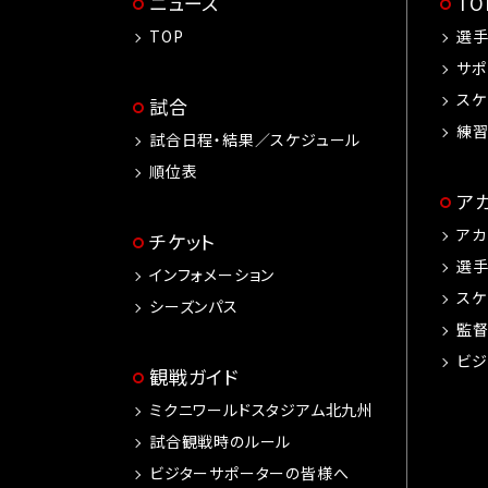
ニュース
T
TOP
選
サポ
スケ
試合
練
試合日程・結果／スケジュール
順位表
ア
アカ
チケット
選
インフォメーション
スケ
シーズンパス
監
ビジ
観戦ガイド
ミクニワールドスタジアム北九州
試合観戦時のルール
ビジターサポーターの皆様へ