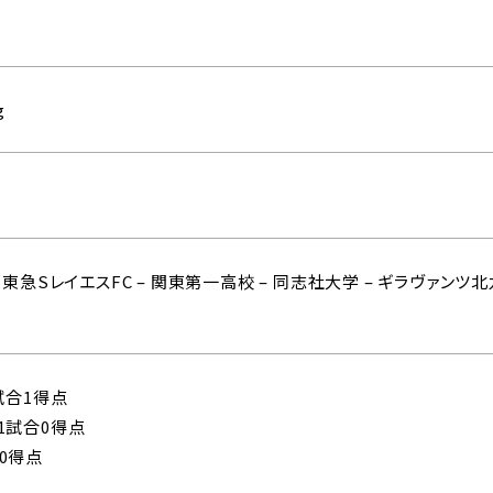
g
 東急SレイエスFC – 関東第一高校 – 同志社大学 – ギラヴァンツ北
9試合1得点
1試合0得点
0得点