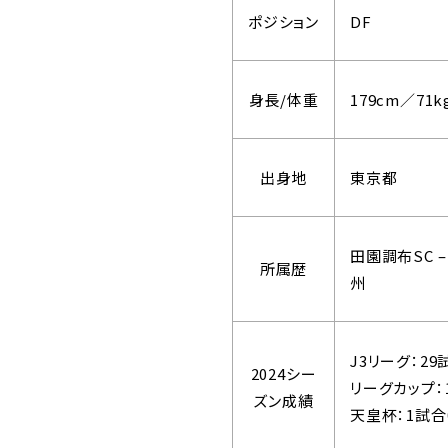
ポジション
DF
身長/体重
179cm／71k
出身地
東京都
田園調布SC –
所属歴
州
J3リーグ：2
2024シー
リーグカップ：
ズン成績
天皇杯：1試合