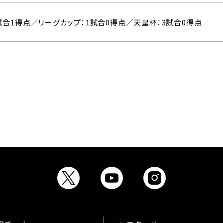
1試合1得点／リーグカップ：1試合0得点／天皇杯：3試合0得点