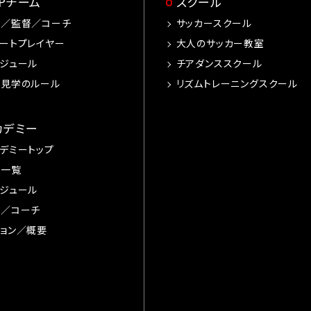
OPチーム
スクール
手／監督／コーチ
サッカースクール
ートプレイヤー
大人のサッカー教室
ジュール
チアダンススクール
習見学のルール
リズムトレーニングスクール
カデミー
デミートップ
手一覧
ジュール
督／コーチ
ョン／概要