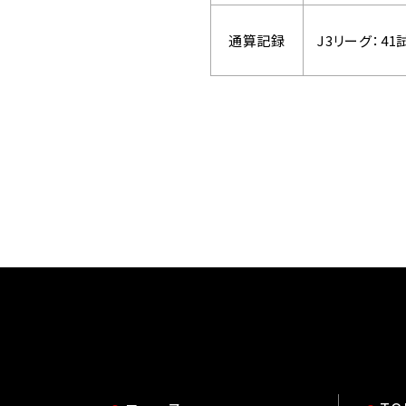
通算記録
J3リーグ：4