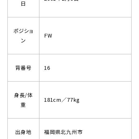
日
ポジショ
FW
ン
背番号
16
身長/体
181cm／77kg
重
出身地
福岡県北九州市