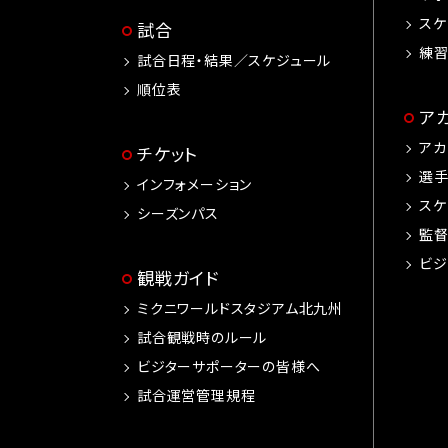
スケ
試合
練
試合日程・結果／スケジュール
順位表
ア
アカ
チケット
選
インフォメーション
スケ
シーズンパス
監
ビジ
観戦ガイド
ミクニワールドスタジアム北九州
試合観戦時のルール
ビジターサポーターの皆様へ
試合運営管理規程