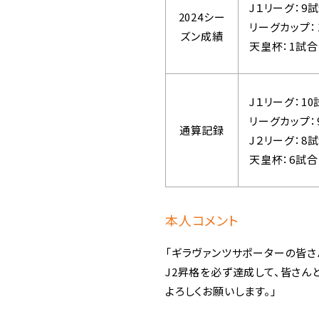
J１リーグ：9
2024シー
リーグカップ：
ズン成績
天皇杯：1試
J１リーグ：1
リーグカップ：
通算記録
J２リーグ：8
天皇杯：6試
本人コメント
「ギラヴァンツサポーターの皆さ
J2昇格を必ず達成して、皆さん
よろしくお願いします。」