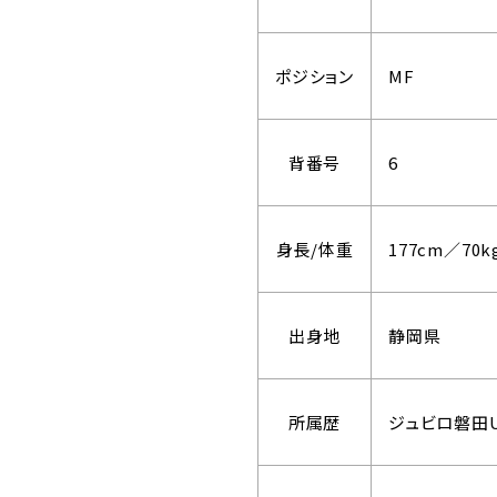
ポジション
MF
背番号
6
身長/体重
177cm／70k
出身地
静岡県
所属歴
ジュビロ磐田U