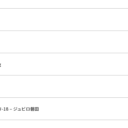
g
-18 – ジュビロ磐田