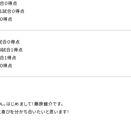
試合０得点
１試合０得点
合０得点
0試合０得点
9試合1得点
試合1得点
合０得点
ん。はじめまして！藤原健介です。
と喜びを分かち合いたいと思います！