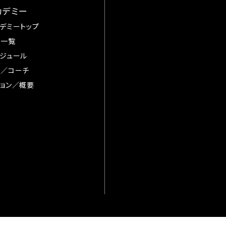
カデミー
デミートップ
手一覧
ジュール
督／コーチ
ョン／概要