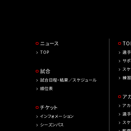
ニュース
T
TOP
選
サポ
スケ
試合
練
試合日程・結果／スケジュール
順位表
ア
アカ
チケット
選
インフォメーション
スケ
シーズンパス
監