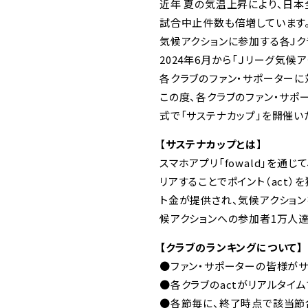
近年 夏の気温上昇により、日
試合中止件数も倍増しています。
気候アクションに参加する各Jク
2024年6月から「Ｊリーグ気候アク
各クラブのファン・サポーターに
この度、各クラブのファン・サポ
式で「サステナカップ」を開催い
【
サステナカップとは
】
スマホアプリ「fowald」を
リアすることでポイント（act
ト金が提供され、気候アクション
候アクションへの参加者1万人達
【クラブのランキングについて】
●ファン・サポーターの皆様がサ
●各クラブのactがリアルタイ
●各節毎に、終了時点で該当節合