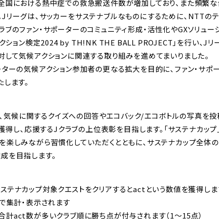
本全国における熱中症での救急搬送件数が増加しており、また頻繁な
Jリーグは、サッカーをサステナブルなものにするために、NTTの
ラブのファン・サポーターのコミュニティ形成・活性化やGXソリュー
ション検定2024 by TH!NK THE BALL PROJECT」を行い
対して気候アクションに関連する取り組みを進めてまいりました。
ーターの気候アクション参加者の更なる拡大を目的に、ファン・サポ
たします。
通じて、気候に関するクイズへの回答やエコバック/エコボトルの写真を
）を獲得し、応援するJクラブの上位表彰を目指します。「サステナカッ
を楽しみながら習慣化していただくとともに、サステナカップ全体の
成を目指します。
ステナカップ対象クエストをクリアするとactという数値を獲得しま
ムで集計・表示されます
計act数が多いクラブ順に勝ち点が付与されます（1～15点）