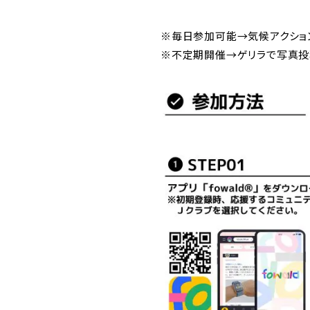
※毎日参加可能→気候アクションク
※不定期開催→ゲリラで写真投稿ク