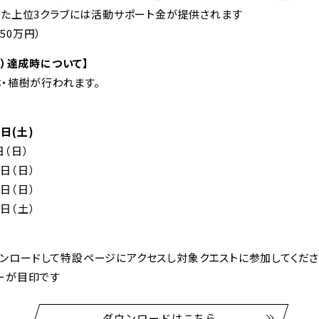
った上位3クラブには活動サポート金が提供されます
位50万円）
人）達成時について】
林・植樹が行われます。
0日(土)
日（日）
7日（日）
4日（日）
0日（土）
りダウンロードして特設ページにアクセスし対象クエストに参加してくだ
ーが目印です
ダウンロードはこちら