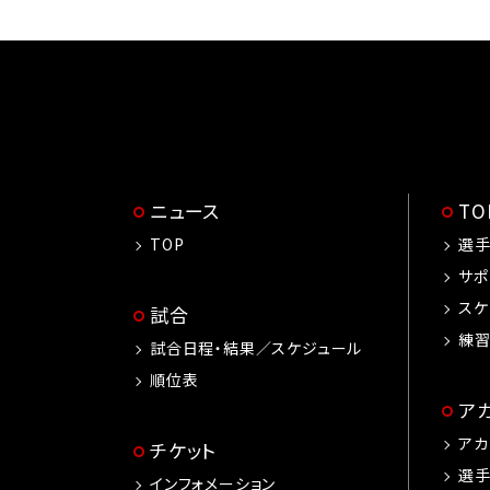
ニュース
T
TOP
選
サポ
スケ
試合
練
試合日程・結果／スケジュール
順位表
ア
アカ
チケット
選
インフォメーション