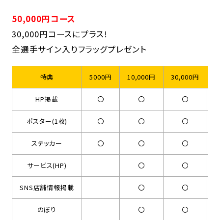
50,000円コース
30,000円コースにプラス!
全選手サイン入りフラッグプレゼント
特典
5000円
10,000円
30,000円
5
HP掲載
〇
〇
〇
ポスター(1枚)
〇
〇
〇
ステッカー
〇
〇
〇
サービス(HP)
〇
〇
SNS店舗情報掲載
〇
〇
のぼり
〇
〇