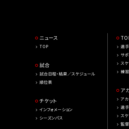
ニュース
T
TOP
選
サポ
スケ
試合
練
試合日程・結果／スケジュール
順位表
ア
アカ
チケット
選
インフォメーション
スケ
シーズンパス
監