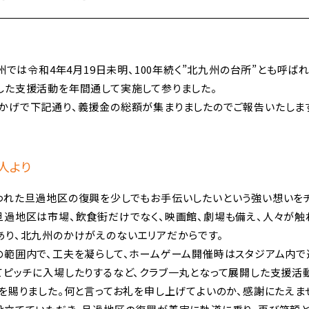
九州では令和4年4月19日未明、100年続く”北九州の台所”とも呼
した支援活動を年間通して実施して参りました。
かげで下記通り、義援金の総額が集まりましたのでご報告いたします
人より
われた旦過地区の復興を少しでもお手伝いしたいという強い想いをチ
旦過地区は市場、飲食街だけでなく、映画館、劇場も備え、人々が触
あり、北九州のかけがえのないエリアだからです。
の範囲内で、工夫を凝らして、ホームゲーム開催時はスタジアム内で
てピッチに入場したりするなど、クラブ一丸となって展開した支援活
を賜りました。何と言ってお礼を申し上げてよいのか、感謝にたえま