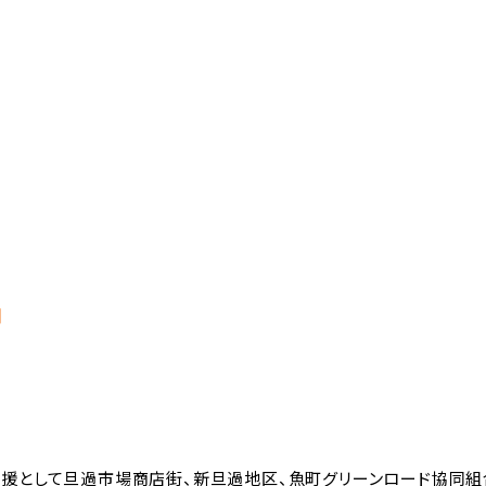
円
援として旦過市場商店街、新旦過地区、魚町グリーンロード協同組