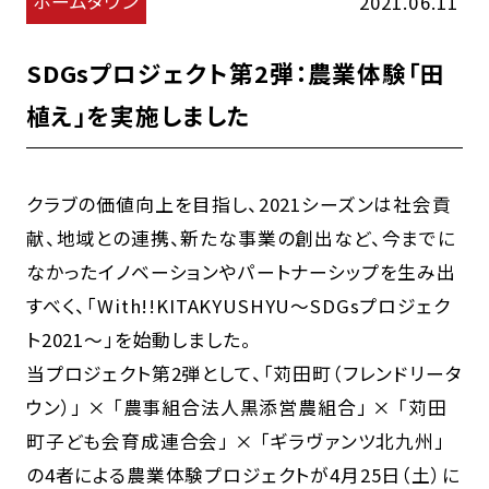
ホームタウン
2021.06.11
SDGsプロジェクト第2弾：農業体験「田
植え」を実施しました
クラブの価値向上を目指し、2021シーズンは社会貢
献、地域との連携、新たな事業の創出など、今までに
なかったイノベーションやパートナーシップを生み出
すべく、「With!!KITAKYUSHYU～SDGsプロジェク
ト2021～」を始動しました。
当プロジェクト第2弾として、「苅田町（フレンドリータ
ウン）」 × 「農事組合法人黒添営農組合」 × 「苅田
町子ども会育成連合会」 × 「ギラヴァンツ北九州」
の4者による農業体験プロジェクトが4月25日（土）に