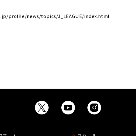
o.jp/profile/news/topics/J_LEAGUE/index.html
OPチーム
スクール