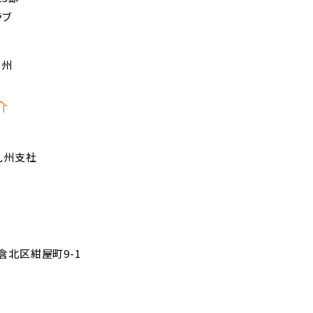
ラブ
九州
介
九州支社
小倉北区紺屋町9-1