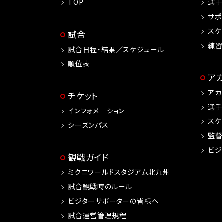
TOP
選
サポ
スケ
試合
練
試合日程・結果／スケジュール
順位表
ア
アカ
チケット
選
インフォメーション
スケ
シーズンパス
監
ビジ
観戦ガイド
ミクニワールドスタジアム北九州
試合観戦時のルール
ビジターサポーターの皆様へ
試合運営管理規程