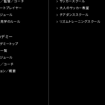
手／監督／コーチ
サッカースクール
ートプレイヤー
大人のサッカー教室
ジュール
チアダンススクール
習見学のルール
リズムトレーニングスクール
カデミー
デミートップ
手一覧
ジュール
督／コーチ
ョン／概要