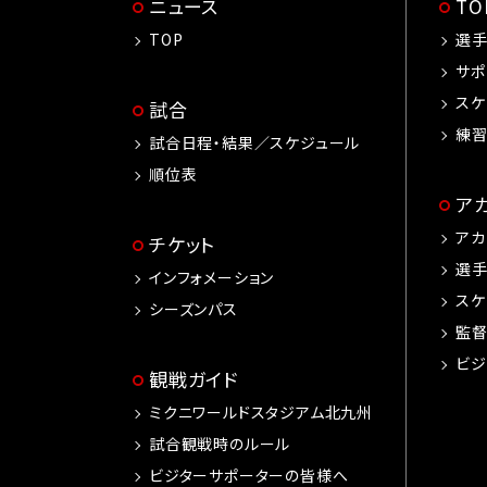
ニュース
T
TOP
選
サポ
スケ
試合
練
試合日程・結果／スケジュール
順位表
ア
アカ
チケット
選
インフォメーション
スケ
シーズンパス
監
ビジ
観戦ガイド
ミクニワールドスタジアム北九州
試合観戦時のルール
ビジターサポーターの皆様へ