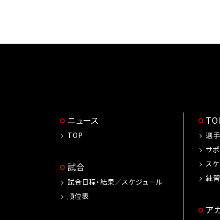
ニュース
T
TOP
選
サポ
スケ
試合
練
試合日程・結果／スケジュール
順位表
ア