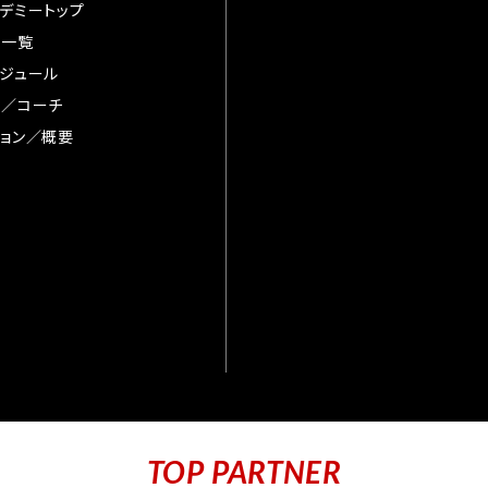
デミートップ
手一覧
ジュール
督／コーチ
ョン／概要
TOP PARTNER