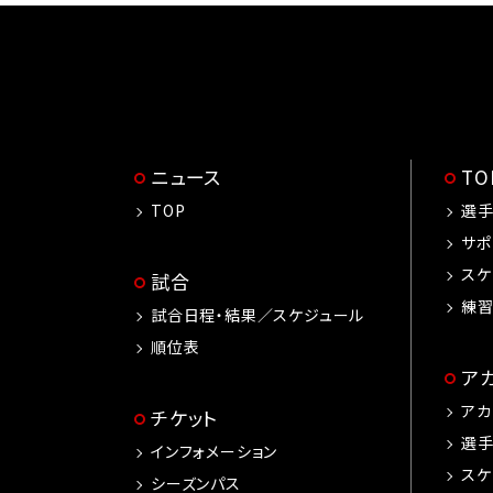
ニュース
T
TOP
選
サポ
スケ
試合
練
試合日程・結果／スケジュール
順位表
ア
アカ
チケット
選
インフォメーション
スケ
シーズンパス