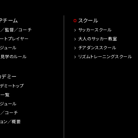
OPチーム
スクール
手／監督／コーチ
サッカースクール
ートプレイヤー
大人のサッカー教室
ジュール
チアダンススクール
習見学のルール
リズムトレーニングスクール
カデミー
デミートップ
手一覧
ジュール
督／コーチ
ョン／概要