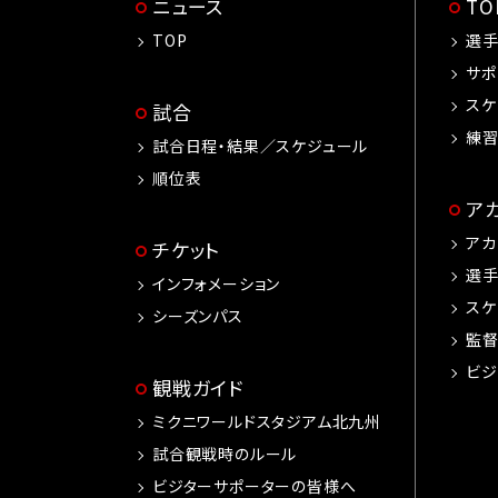
ニュース
T
TOP
選
サポ
スケ
試合
練
試合日程・結果／スケジュール
順位表
ア
アカ
チケット
選
インフォメーション
スケ
シーズンパス
監
ビジ
観戦ガイド
ミクニワールドスタジアム北九州
試合観戦時のルール
ビジターサポーターの皆様へ