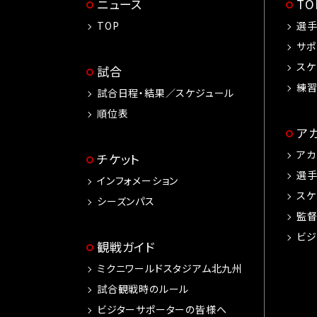
ニュース
T
TOP
選
サポ
スケ
試合
練
試合日程・結果／スケジュール
順位表
ア
アカ
チケット
選
インフォメーション
スケ
シーズンパス
監
ビジ
観戦ガイド
ミクニワールドスタジアム北九州
試合観戦時のルール
ビジターサポーターの皆様へ