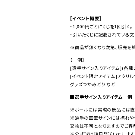
[イベント概要]
・1,000円ごとにくじを1回引く。
・引いたくじに記載されている
※商品が無くなり次第、販売を終
【一例】
[選手サイン入りアイテム](各種
[イベント限定アイテム]アクリ
グッズつかみどり など
■選手サイン入りアイテム一例
※ボールには実際の景品には直
※選手の直筆サインには擦れや
交換は不可となりますのでご容
※公式球は後日発送いたします