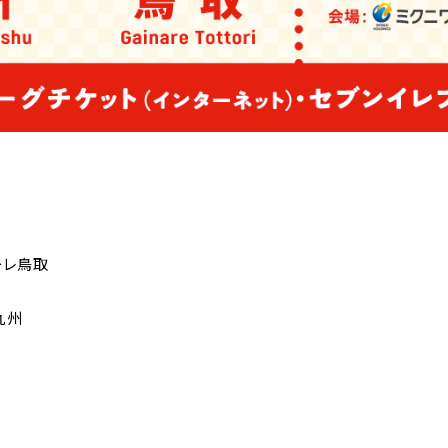
ーレ鳥取
九州