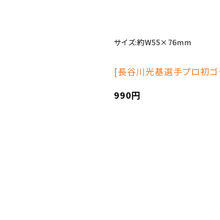
サイズ:約W55×76mm
[長谷川光基選手プロ初ゴ
990円