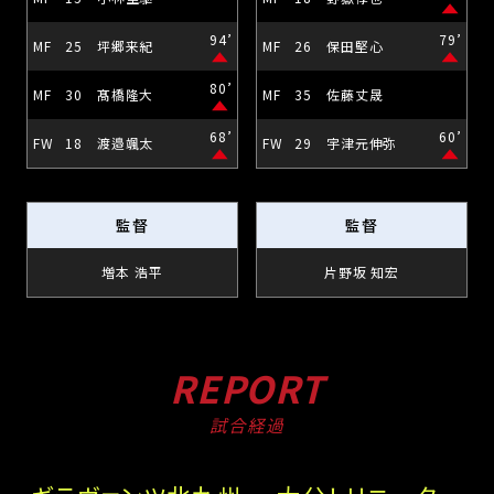
94’
79’
MF
25
坪郷来紀
MF
26
保田堅心
80’
MF
30
髙橋隆大
MF
35
佐藤丈晟
68’
60’
FW
18
渡邉颯太
FW
29
宇津元伸弥
監督
監督
増本 浩平
片野坂 知宏
REPORT
試合経過