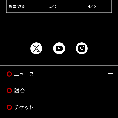
警告/退場
1／0
4／0
ニュース
試合
チケット