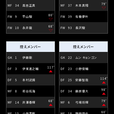
79’
MF
34
高吉正真
MF
37
木本真翔
80’
FW
9
平山駿
FW
39
有働夢叶
68’
FW
10
永井龍
FW
93
長沢駿
控えメンバー
控えメンバー
GK
1
伊藤剛
GK
22
ムン キョンゴン
117’
DF
3
伊東進之輔
DF
23
小野俊輔
114’
DF
5
本村武揚
DF
25
安藤智哉
98’
MF
8
若谷拓海
DF
34
藤原優大
68’
79’
MF
14
井澤春輝
MF
6
弓場将輝
60’
MF
15
小林里駆
MF
18
野嶽惇也