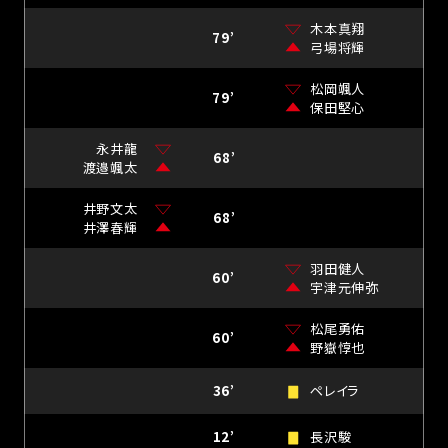
木本真翔
79’
弓場将輝
松岡颯人
79’
保田堅心
永井龍
68’
渡邉颯太
井野文太
68’
井澤春輝
羽田健人
60’
宇津元伸弥
松尾勇佑
60’
野嶽惇也
36’
ペレイラ
12’
長沢駿