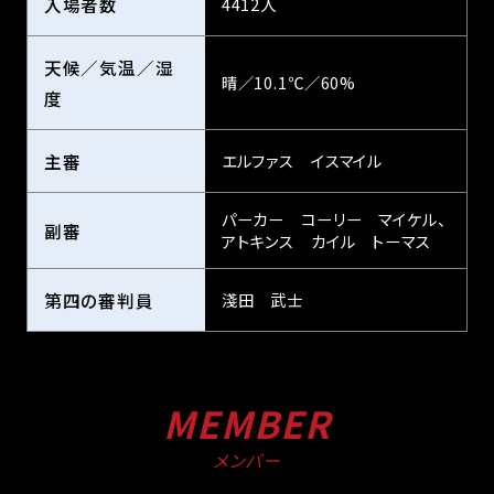
入場者数
4412人
天候／気温／湿
晴／10.1℃／60%
度
主審
エルファス イスマイル
パーカー コーリー マイケル、
副審
アトキンス カイル トーマス
第四の審判員
淺田 武士
MEMBER
メンバー