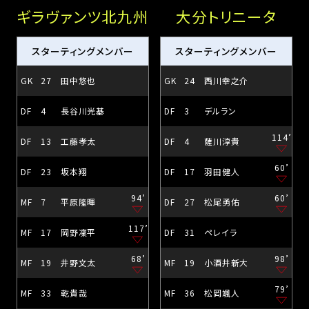
ギラヴァンツ北九州
大分トリニータ
スターティングメンバー
スターティングメンバー
GK
27
田中悠也
GK
24
西川幸之介
DF
4
長谷川光基
DF
3
デルラン
114’
DF
13
工藤孝太
DF
4
薩川淳貴
60’
DF
23
坂本翔
DF
17
羽田健人
94’
60’
MF
7
平原隆暉
DF
27
松尾勇佑
117’
MF
17
岡野凜平
DF
31
ペレイラ
68’
98’
MF
19
井野文太
MF
19
小酒井新大
79’
MF
33
乾貴哉
MF
36
松岡颯人