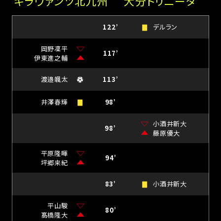
ギラヴァンツ北九州
大分トリニータ
122’
デルラン
岡野凜平
117’
伊東進之輔
渡邉颯太
113’
井澤春輝
98’
小酒井新大
98’
藤原優大
平原隆暉
94’
坪郷来紀
83’
小酒井新大
平山駿
80’
髙橋隆大