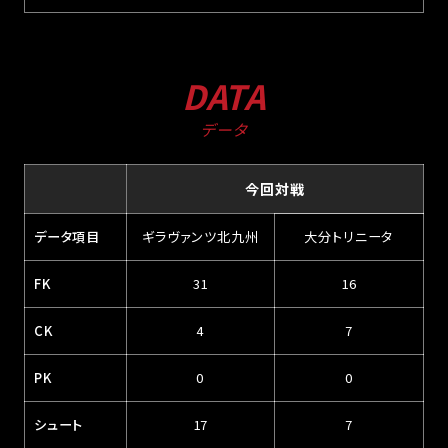
DATA
データ
今回対戦
データ項目
ギラヴァンツ北九州
大分トリニータ
FK
31
16
CK
4
7
PK
0
0
シュート
17
7