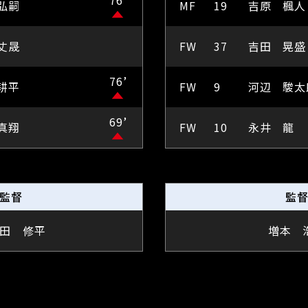
76’
弘嗣
MF
19
吉原 楓人
丈晟
FW
37
吉田 晃盛
76’
耕平
FW
9
河辺 駿太
69’
真翔
FW
10
永井 龍
監督
監
田 修平
増本 