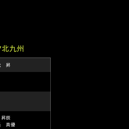
ツ北九州
松 昇
 昇辰
長 真優