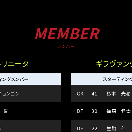
MEMBER
メンバー
トリニータ
ギラヴァン
ィングメンバー
スターティン
キョンゴン
GK
41
杉本 光希
一誓
DF
30
福森 健太
ラ
DF
22
生駒 仁