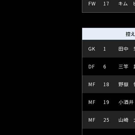
FW
17
キム 
控
GK
1
田中 
DF
6
三竿 
MF
18
野嶽 
MF
19
小酒井
MF
25
山崎 