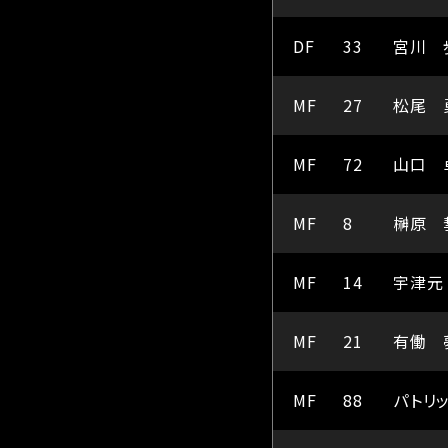
DF
33
宮川 
MF
27
松尾 
MF
72
山口 
MF
8
榊原 
MF
14
宇津元
MF
21
有働 
MF
88
パトリ