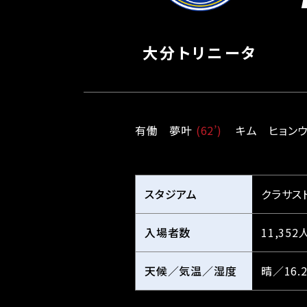
大分トリニータ
有働　夢叶 
(62’)
キム　ヒョンウ
スタジアム
クラサス
入場者数
11,352
天候／気温／湿度
晴／16.