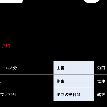
 
(71’)
ドーム大分
主審
瀬田
人
副審
塩津
2℃／79%
第四の審判員
緒方