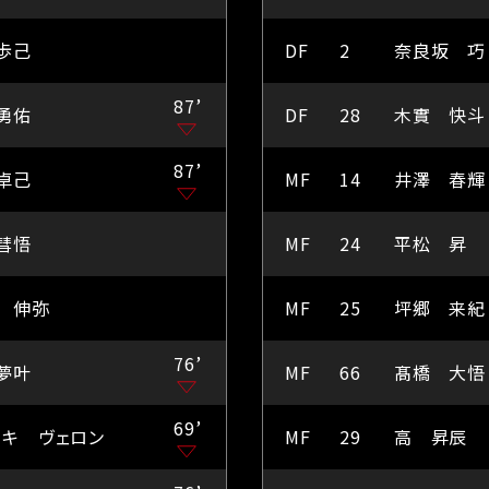
歩己
DF
2
奈良坂 巧
87’
勇佑
DF
28
木實 快斗
87’
卓己
MF
14
井澤 春輝
彗悟
MF
24
平松 昇
 伸弥
MF
25
坪郷 来紀
76’
夢叶
MF
66
髙橋 大悟
69’
ッキ ヴェロン
MF
29
高 昇辰