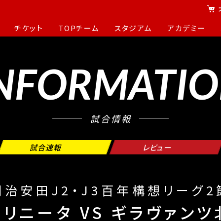
チケット
TOPチーム
スタジアム
アカデミー
NFORMATI
試合情報
試合速報
レビュー
明治安田J2・J3百年構想リーグ2
トリニータ
VS
ギラヴァンツ