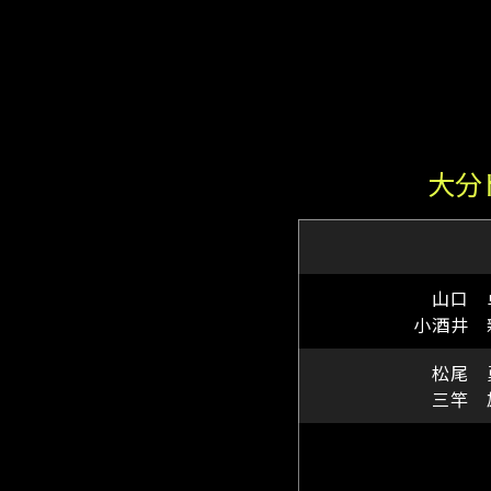
大分
山口 
小酒井 
松尾 
三竿 