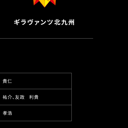
ギラヴァンツ北九州
 貴仁
 祐介、友政 利貴
 孝浩