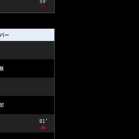
59’
バー
基
郎
81’