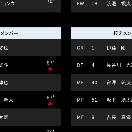
76’
ヒョンウ
FW
18
渡邉 颯太
えメンバー
控えメン
悠也
GK
1
伊藤 剛
87’
雄斗
DF
4
長谷川 光
惇也
MF
40
官澤 琉汰
87’
 新大
MF
51
坂下 湧太
太新
MF
8
吉長 真優