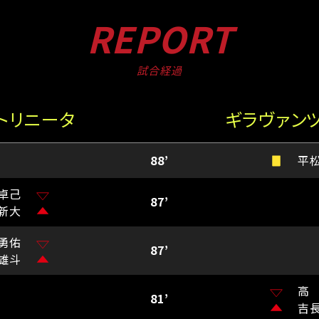
REPORT
試合経過
トリニータ
ギラヴァン
88’
平
卓己
87’
新大
勇佑
87’
雄斗
高
81’
吉