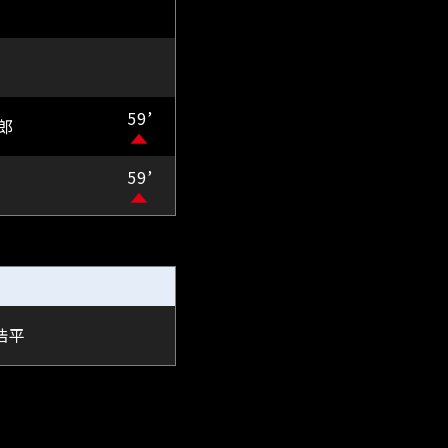
59’
郎
59’
督
浩平