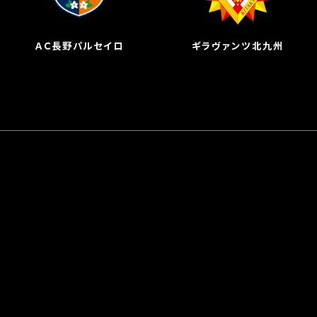
ＡＣ長野パルセイロ
ギラヴァンツ北九州
黒石　貴哉 
(16’)
牛之濵　拓 
(5’)
浮田　健誠 
(28’)
若谷　拓海 
(60’)
田中　康介 
(33’)
スタジアム
長野Ｕスタジアム
入場者数
3,020人