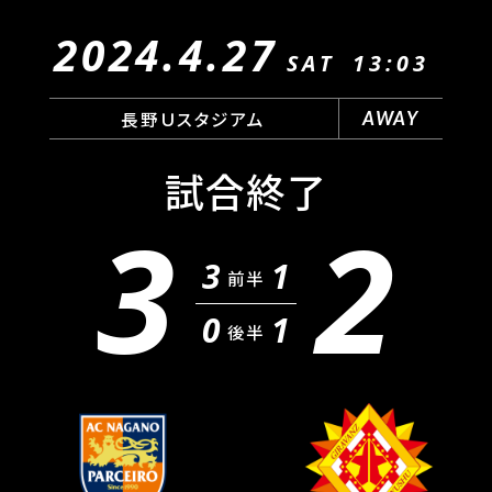
2024.4.27
SAT
13:03
長野Ｕスタジアム
AWAY
試合終了
3
2
3
1
前半
0
1
後半