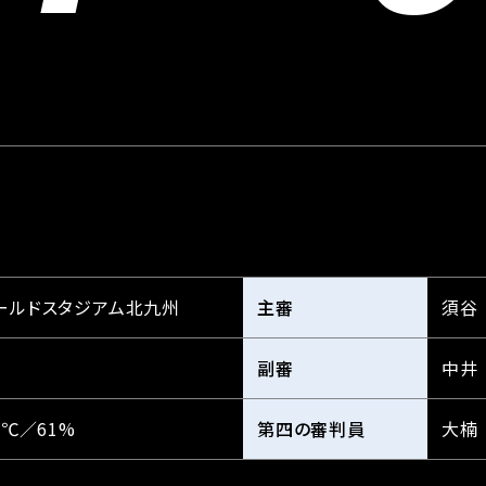
ールドスタジアム北九州
主審
須谷
副審
中井
7℃／61%
第四の審判員
大楠