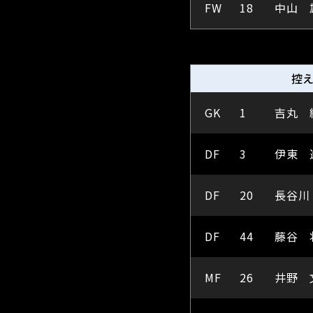
FW
18
中山 
控
GK
1
吉丸 
DF
3
伊東 
DF
20
長谷川
DF
44
藤谷 
MF
26
井野 