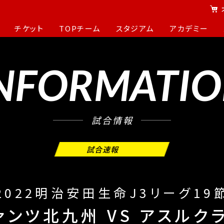
チケット
TOPチーム
スタジアム
アカデミー
NFORMATI
試合情報
試合速報
2022明治安田生命J3リーグ19
ァンツ北九州
VS
アスルク