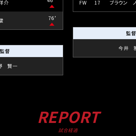
46*’
洋介
FW
17
ブラウン 
76’
駿
監
今井 
監督
野 賢一
REPORT
試合経過