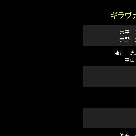
ギラヴ
六平 
井野 
藤川 虎
平山
池髙 