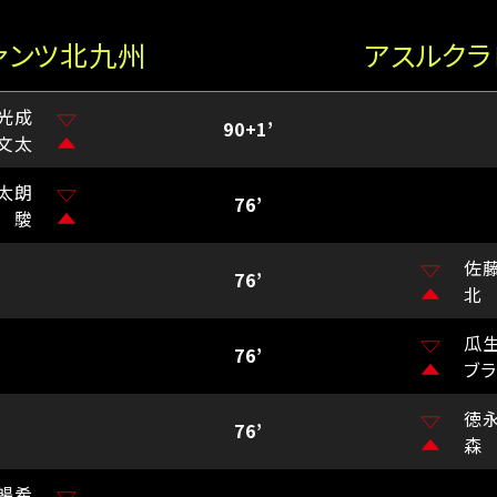
ァンツ北九州
アスルク
光成
90+1’
文太
太朗
76’
 駿
佐
76’
北
瓜
76’
ブ
徳
76’
森
暢希