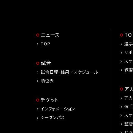
ニュース
T
TOP
選
サポ
スケ
試合
練
試合日程・結果／スケジュール
順位表
ア
アカ
チケット
選
インフォメーション
スケ
シーズンパス
監
ビジ