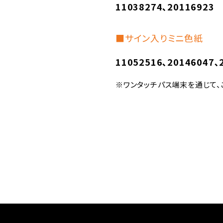
11038274､20116923
■サイン入りミニ色紙
11052516､20146047､
※ワンタッチパス端末を通じて