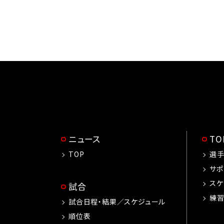
ニュース
T
TOP
選
サポ
スケ
試合
練
試合日程・結果／スケジュール
順位表