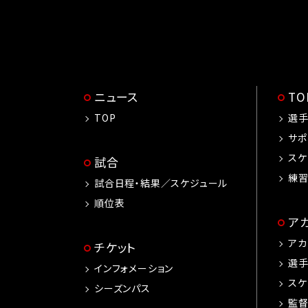
ニュース
T
TOP
選
サポ
スケ
試合
練
試合日程・結果／スケジュール
順位表
ア
アカ
チケット
選
インフォメーション
スケ
シーズンパス
監