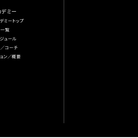
カデミー
デミートップ
手一覧
ジュール
督／コーチ
ョン／概要