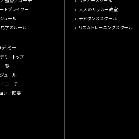
手／監督／コーチ
サッカースクール
ートプレイヤー
大人のサッカー教室
ジュール
チアダンススクール
習見学のルール
リズムトレーニングスクール
カデミー
デミートップ
手一覧
ジュール
督／コーチ
ョン／概要