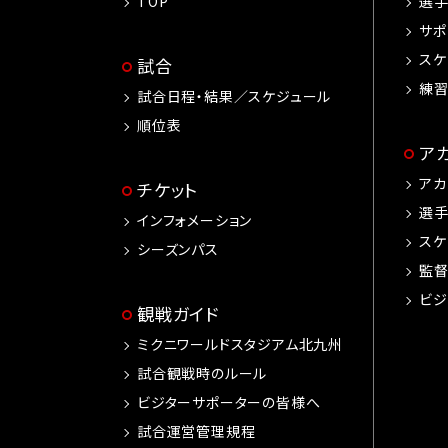
TOP
選
サポ
スケ
試合
練
試合日程・結果／スケジュール
順位表
ア
アカ
チケット
選
インフォメーション
スケ
シーズンパス
監
ビジ
観戦ガイド
ミクニワールドスタジアム北九州
試合観戦時のルール
ビジターサポーターの皆様へ
試合運営管理規程