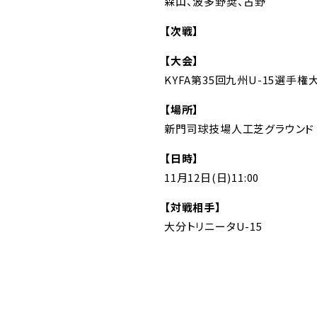
森山、波多野奨、古野
【次戦】
【大会】
KYFA第35回九州U-15選手
【場所】
新門司球技場人工芝グラウンド
【日時】
11月12日(日)11:00
【対戦相手】
大分トリニータU-15