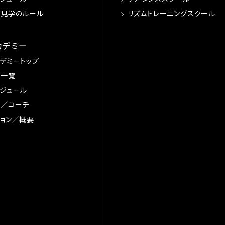
習見学のルール
リズムトレーニングスクール
カデミー
デミートップ
手一覧
ジュール
督／コーチ
ョン／概要