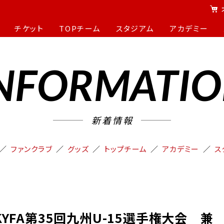
チケット
TOPチーム
スタジアム
アカデミー
NFORMATI
新着情報
ファンクラブ
グッズ
トップチーム
アカデミー
ス
】KYFA第35回九州U-15選手権大会 兼