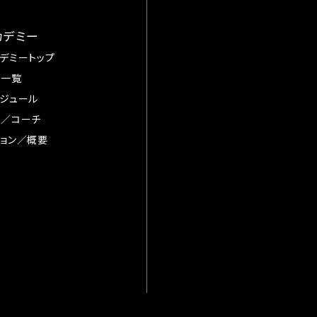
カデミー
デミートップ
手一覧
ジュール
督／コーチ
ョン／概要